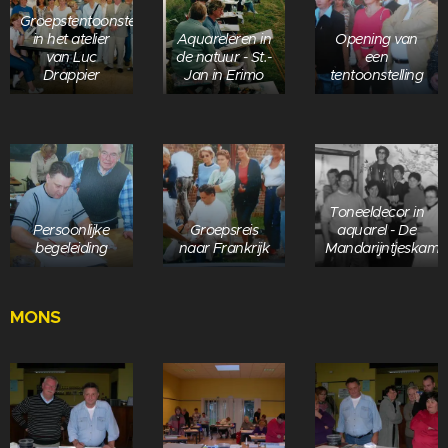
Groepstentoonstelling
in het atelier
Aquareleren in
Opening van
van Luc
de natuur - St.-
een
Drappier
Jan in Erimo
tentoonstelling
Toneeldecor in
Persoonlijke
Groepsreis
aquarel - De
begeleiding
naar Frankrijk
Mandarijntjeskame
MONS